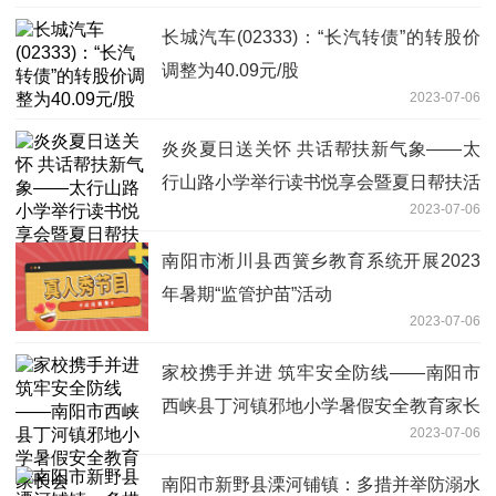
长城汽车(02333)：“长汽转债”的转股价
调整为40.09元/股
2023-07-06
炎炎夏日送关怀 共话帮扶新气象——太
行山路小学举行读书悦享会暨夏日帮扶活
2023-07-06
动
南阳市淅川县西簧乡教育系统开展2023
年暑期“监管护苗”活动
2023-07-06
家校携手并进 筑牢安全防线——南阳市
西峡县丁河镇邪地小学暑假安全教育家长
2023-07-06
会
南阳市新野县溧河铺镇：多措并举防溺水