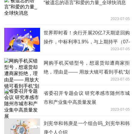
“被遗忘的语言”和爱的力量_全球快消息
2023-07-05
世界即时看！央行开展20亿7天期逆回购
操作，中标利率1.9%，与上期持平（07-
2023-07-05
05）
网购手机买错型号，想退货却遭商家拒
绝，理由是—— 用放大镜可看到手机“划
2023-07-05
痕”
省委召开专题会议 研究孝感市随州市城
市和产业集中高质量发展
2023-07-05
刘宪华和韩庚是一个组合吗_刘宪华和韩
庚个人介绍