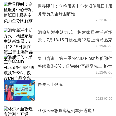
世界即时：企检服务中心专项值班日 | 服
务专员为企纾困解难
2023-07-06
洞察新潮生活方式，构建家居生活新场
景，7月13-15日就在第12届上海尚品家
2023-07-06
居展
集邦咨询：第三季NAND Flash均价预估
将续跌3~8%，仅Wafer产品率先上涨-世
2023-07-06
界短讯
快资讯丨银魂
2023-07-06
格尔木至敦煌客运列车开通啦！