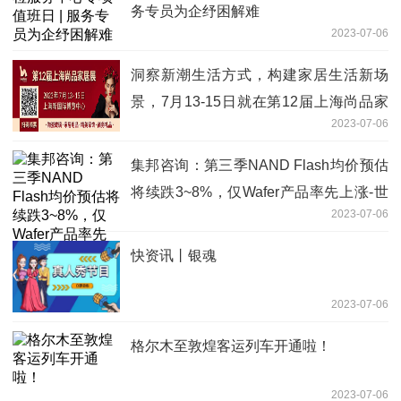
务专员为企纾困解难
2023-07-06
洞察新潮生活方式，构建家居生活新场
景，7月13-15日就在第12届上海尚品家
2023-07-06
居展
集邦咨询：第三季NAND Flash均价预估
将续跌3~8%，仅Wafer产品率先上涨-世
2023-07-06
界短讯
快资讯丨银魂
2023-07-06
格尔木至敦煌客运列车开通啦！
2023-07-06