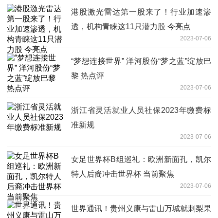
港股激光雷达第一股来了！行业加速渗
透，机构青睐这11只潜力股 今亮点
2023-07-06
“梦想连接世界” 洋河股份“梦之蓝”绽放巴
黎 热点评
2023-07-06
浙江省灵活就业人员社保2023年缴费标
准新规
2023-07-06
女足世界杯B组巡礼：欧洲新面孔，凯尔
特人后裔冲击世界杯 当前聚焦
2023-07-06
世界通讯！贵州义康与雷山万城就刺梨果