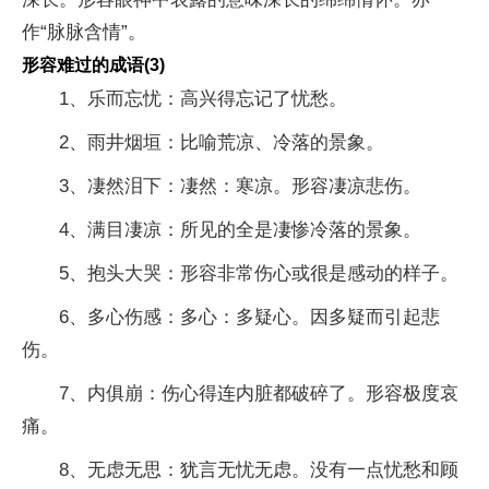
作“脉脉含情”。
形容难过的成语(3)
1、乐而忘忧：高兴得忘记了忧愁。
2、雨井烟垣：比喻荒凉、冷落的景象。
3、凄然泪下：凄然：寒凉。形容凄凉悲伤。
4、满目凄凉：所见的全是凄惨冷落的景象。
5、抱头大哭：形容非常伤心或很是感动的样子。
6、多心伤感：多心：多疑心。因多疑而引起悲
伤。
7、内俱崩：伤心得连内脏都破碎了。形容极度哀
痛。
8、无虑无思：犹言无忧无虑。没有一点忧愁和顾