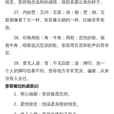
情意。形容饱含温和的感情，很想表露出来的样子。
27、内如焚：五内：五脏；俱：都；焚：烧。五
脏都像着了火一样。形容像火烧的一样。比喻非常焦
急。
28、叩角商歌：角：牛角；商歌：悲伤的歌。敲
着牛角，唱着低沉悲凉的歌。形容用言语和歌声自荐求
官。
29、杳无人迹：杳：不见踪影；迹：脚印。连一
个人的脚印也看不到。形容地方非常荒凉、偏僻，从来
没有人去过。
形容难过的成语(2)
1、呕心抽肠：形容极度悲伤。
2、柔情密意：指温柔亲密的情意。