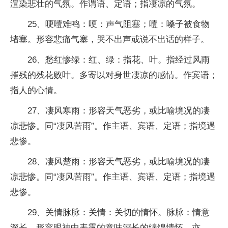
渲染悲壮的气氛。作谓语、定语；指凄凉的气氛。
25、哽噎难鸣：哽：声气阻塞；噎：嗓子被食物
堵塞。形容悲痛气塞，哭不出声或说不出话的样子。
26、愁红惨绿：红、绿：指花、叶。指经过风雨
摧残的残花败叶。多寄以对身世凄凉的感情。作宾语；
指人的心情。
27、凄风寒雨：形容天气恶劣，或比喻境况的凄
凉悲惨。同“凄风苦雨”。作主语、宾语、定语；指境遇
悲惨。
28、凄风楚雨：形容天气恶劣，或比喻境况的凄
凉悲惨。同“凄风苦雨”。作主语、宾语、定语；指境遇
悲惨。
29、关情脉脉：关情：关切的情怀。脉脉：情意
深长。形容眼神中表露的意味深长的绵绵情怀。亦