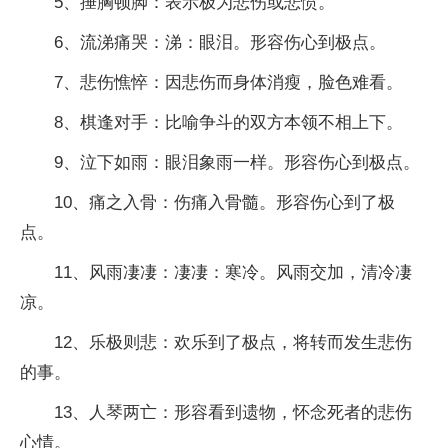
5、捶胸顿脚：表示极为悲伤或悲愤。
6、流涕痛哭：涕：眼泪。形容伤心到极点。
7、悲伤憔悴：因悲伤而身体消瘦，脸色难看。
8、棋逢对手：比喻争斗的双方本领不相上下。
9、泣下如雨：眼泪象雨一样。形容伤心到极点。
10、痛之入骨：伤痛入骨髓。形容伤心到了极
点。
11、风雨凄凄：凄凄：寒冷。风雨交加，清冷凄
凉。
12、乐极则悲：欢乐到了极点，将转而发生悲伤
的事。
13、人琴两亡：形容看到遗物，怀念死者的悲伤
心情。