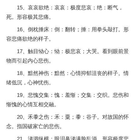
15、哀哀欲绝：哀哀：极度悲哀；绝：断气，
死。形容极其悲痛。
16、倒枕捶床：倒：翻转；捶：用拳头敲打。形
容悲痛欲绝的样子。
17、触目恸心：恸：极悲哀；大哭。看到眼前景
物而引起内心悲伤。
18、黯然神伤：黯然：心情抑郁沮丧的样子。情
绪低沉，心神忧伤。
19、悲愧交集：愧：羞惭；交集：交织。悲伤和
惭愧的心情互相交融。
20、禾黍之伤：禾：粟；黍：谷子。对故国的怀
念。指国破家亡的悲伤。
21、涕泗纵横：眼泪鼻涕满脸乱淌。形容极度悲