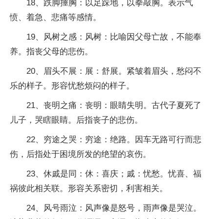
18、跌脚捶胸：以足跺地，以拳敲胸。表示气
愤、着急、悲痛等感情。
19、风树之感：风树：比喻因父母亡故，不能奉
养。指丧父母的悲伤。
20、眉头不展：展：舒展。紧皱着眉头，愁闷不
乐的样子。形容忧愁烦闷的样子。
21、丧明之痛：丧明：眼睛失明。古代子夏死了
儿子，哭瞎眼睛。后指丧子的悲伤。
22、穷途之哭：穷途：绝路。因车无路可行而悲
伤，后指处于困境所发的绝望的哀伤。
23、休戚是同：休：喜庆；戚：忧愁。忧喜、福
祸彼此相关联。形容关系密切，利害相关。
24、风号雨泣：风声像是怒号，雨声像是哭泣。