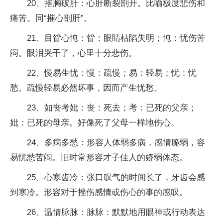
20、摧胸破肝：心肝断裂剖开。比喻极度悲伤和
痛苦。同“摧心剖肝”。
21、目眢心忳：眢：眼睛枯陷失明；忳：忧伤苦
闷。眼泪哭干了，心里十分悲伤。
22、慢易生忧：慢：疏慢；易：轻易；忧：忧
愁。疏慢轻易必然坏事，因而产生忧愁。
23、如丧考妣：丧：死去；考：已死的父亲；
妣：已死的母亲。好像死了父母一样地伤心。
24、多病多愁：形容人体弱多病，感情脆弱，容
易忧愁苦闷。旧时常形容才子佳人的娇弱体态。
25、心寒齿冷：张口叹气的时间长了，牙齿会感
到寒冷。形容对于挫伤感情或伤心的事的感叹。
26、温情脉脉：脉脉：默默地用眼神或行动表达