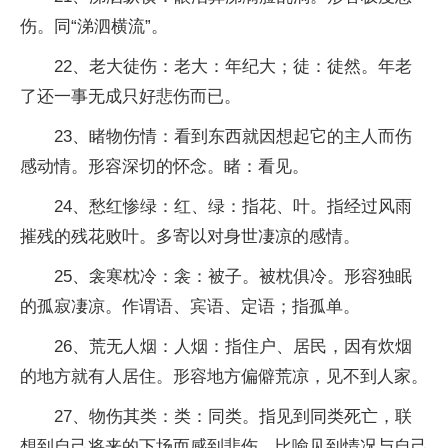
伤。同“涕泗横流”。
22、老大徒伤：老大：年纪大；徒：徒然。年老
了还一事无成只好悲伤而已。
23、睹物伤情：看到东西就因想起它的主人而伤
感动情。形容深切的怀念。睹：看见。
24、愁红惨绿：红、绿：指花、叶。指经过风雨
摧残的残花败叶。多寄以对身世凄凉的感情。
25、衾寒枕冷：衾：被子。被枕俱冷。形容独眠
的孤寂凄凉。作谓语、宾语、定语；指孤单。
26、荒无人烟：人烟：指住户、居民，因有炊烟
的地方就有人居住。形容地方偏僻荒凉，见不到人家。
27、物伤其类：类：同类。指见到同类死亡，联
想到自己将来的下场而感到悲伤。比喻见到情况与自己