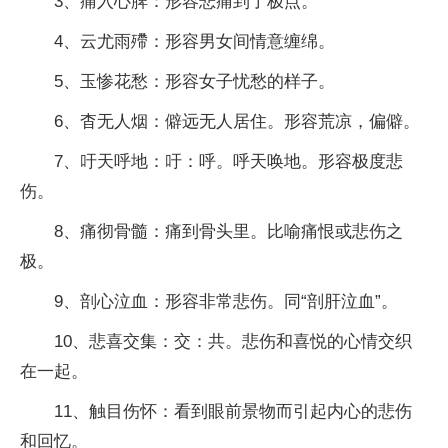
3、痛入心脾：形容悲痛到了极点。
4、云尤雨殢：形容男女间情意缠绵。
5、玉惨花愁：形容女子忧愁的样子。
6、杳无人烟：僻远无人居住。形容荒凉，偏僻。
7、吁天呼地：吁：呼。呼天唤地。形容极度悲
伤。
8、痛彻骨髓：痛到骨头里。比喻痛恨或悲伤之
极。
9、剖心泣血：形容非常悲伤。同“剖肝泣血”。
10、悲喜交集：交：共。悲伤和喜悦的心情交织
在一起。
11、触目伤怀：看到眼前景物而引起内心的悲伤
和回忆。