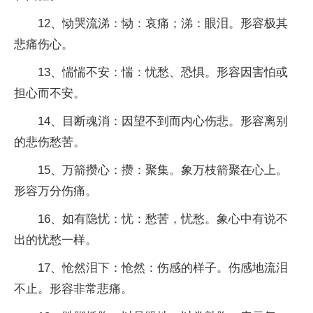
12、恸哭流涕：恸：哀痛；涕：眼泪。形容极其
悲痛伤心。
13、惴惴不安：惴：忧愁、恐惧。形容因害怕或
担心而不安。
14、目断魂消：因望不到而内心伤悲。形容离别
的悲伤愁苦。
15、万箭攒心：攒：聚集。象万枝箭聚在心上。
形容万分伤痛。
16、如有隐忧：忧：愁苦，忧愁。象心中有说不
出的忧愁一样。
17、怆然泪下：怆然：伤感的样子。伤感地流泪
不止。形容非常悲痛。