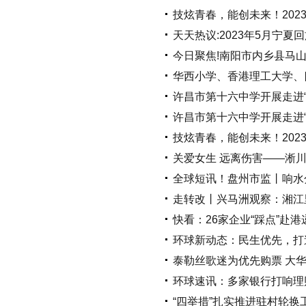
技炫青春，能创未来！202
天天热议:2023年5月宁
今日聚焦!南阳市内乡县马
华西小学、香港理工大学、四
许昌市第十六中学开展走进“
许昌市第十六中学开展走进
技炫青春，能创未来！20
关爱女生 远离伤害——淅川
全球短讯！盘州市监丨响水
走转改丨兴马洲观察：湘江
快看：26家企业“踩点”赴
环球新动态：民生优先，打
泰勒丝歌迷为优先购票 大华
环球速讯：多家银行打响理财
“四举措”扎实推进驻村轮换