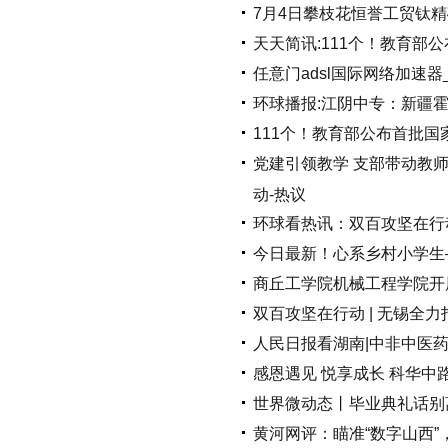
7月4日攀枝花恒誉工贸钛
天天简讯:111个！教育
任意门adsl国际网络加速器
环球播报:江阴中专：新疆
111个！教育部公布首批
党建引领教学 支部带动教
动-热议
环球看热讯：双百攻坚在行动
今日最新！心系乡村小学生
商丘工学院机械工程学院开展
双百攻坚在行动 | 无锡全力
人民日报看湖南|中非中医药
感恩遇见 悦享成长 科华中
世界微动态丨毕业典礼话别
黄河网评：瞄准“数字山西”