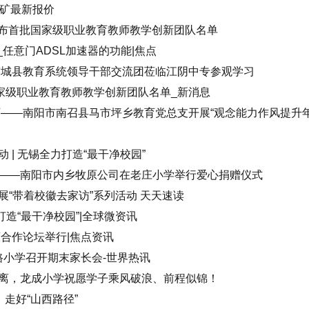
精矿最新报价
部公布首批国家级职业教育教师教学创新团队名单
_任意门ADSL加速器的功能|焦点
霍城县教育系统领导干部交流团莅临江阴中专参观学习
国家级职业教育教师教学创新团队名单_新消息
师——南阳市南召县马市坪乡教育党总支开展“观念能力作风提升年
 | 无锡全力打造“最干净校园”
——南阳市内乡牧原公司在老庄小学举行爱心捐赠仪式
“带着校徽去家访”系列活动 天天速读
打造“最干净校园”|全球微资讯
合作论坛举行|焦点资讯
路小学召开期末家长会-世界热讯
离，龙成小学祝愿学子乘风破浪、前程似锦！
，走好“山西路径”