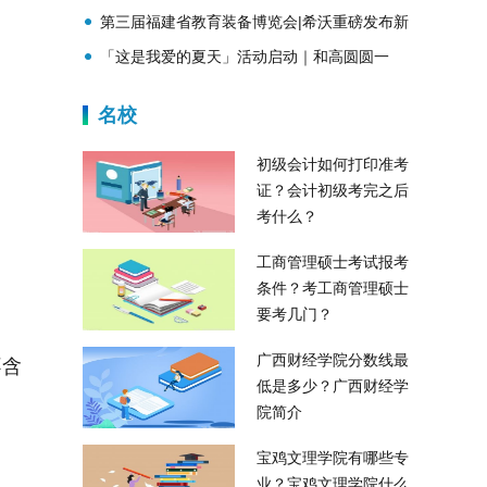
展！圆心谱持续构建应急救援"心"模式
第三届福建省教育装备博览会|希沃重磅发布新
品，助力教育数字化转型
「这是我爱的夏天」活动启动｜和高圆圆一
起，开启夏日新体验
名校
初级会计如何打印准考
证？会计初级考完之后
考什么？
工商管理硕士考试报考
条件？考工商管理硕士
要考几门？
广西财经学院分数线最
不含
低是多少？广西财经学
院简介
宝鸡文理学院有哪些专
业？宝鸡文理学院什么