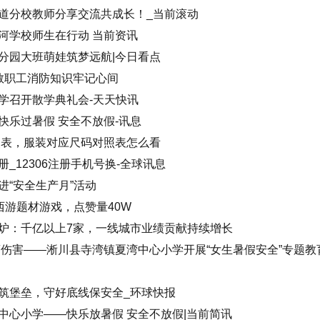
道分校教师分享交流共成长！_当前滚动
河学校师生在行动 当前资讯
分园大班萌娃筑梦远航|今日看点
教职工消防知识牢记心间
学召开散学典礼会-天天快讯
快乐过暑假 安全不放假-讯息
照表，服装对应尺码对照表怎么看
_12306注册手机号换-全球讯息
“安全生产月”活动
西游题材游戏，点赞量40W
炉：千亿以上7家，一线城市业绩贡献持续增长
离伤害——淅川县寺湾镇夏湾中心小学开展“女生暑假安全”专题教
筑堡垒，守好底线保安全_环球快报
中心小学——快乐放暑假 安全不放假|当前简讯