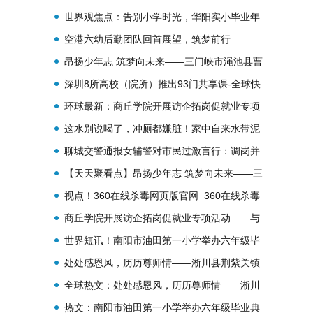
讯
世界观焦点：告别小学时光，华阳实小毕业年
级学子行致远、向未来！
空港六幼后勤团队回首展望，筑梦前行
昂扬少年志 筑梦向未来——三门峡市渑池县曹
端小学举行2023届六年级毕业典礼
深圳8所高校（院所）推出93门共享课-全球快
讯
环球最新：商丘学院开展访企拓岗促就业专项
活动——与康师傅控股集团达成战略合作意向
这水别说喝了，冲厕都嫌脏！家中自来水带泥
沙已有3周，供水单位：正排查
聊城交警通报女辅警对市民过激言行：调岗并
配合调查 世界今亮点
【天天聚看点】昂扬少年志 筑梦向未来——三
门峡市渑池县曹端小学举行2023届六年级毕业
视点！360在线杀毒网页版官网_360在线杀毒
典礼
网页版
商丘学院开展访企拓岗促就业专项活动——与
康师傅控股集团达成战略合作意向 微动态
世界短讯！南阳市油田第一小学举办六年级毕
业典礼
处处感恩风，历历尊师情——淅川县荆紫关镇
狮子沟小学举行“谢师礼”活动_天天百事通
全球热文：处处感恩风，历历尊师情——淅川
县荆紫关镇狮子沟小学举行“谢师礼”活动
热文：南阳市油田第一小学举办六年级毕业典