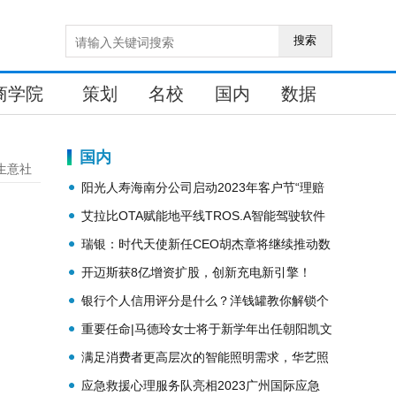
搜索
商学院
策划
名校
国内
数据
国内
生意社
阳光人寿海南分公司启动2023年客户节“理赔
结束 爱心延续”活动
艾拉比OTA赋能地平线TROS.A智能驾驶软件
生态持续进化
瑞银：时代天使新任CEO胡杰章将继续推动数
字化科技发展与国际化拓展
开迈斯获8亿增资扩股，创新充电新引擎！
银行个人信用评分是什么？洋钱罐教你解锁个
人征信“新玩法”
重要任命|马德玲女士将于新学年出任朝阳凯文
校长
满足消费者更高层次的智能照明需求，华艺照
明做对了什么
应急救援心理服务队亮相2023广州国际应急