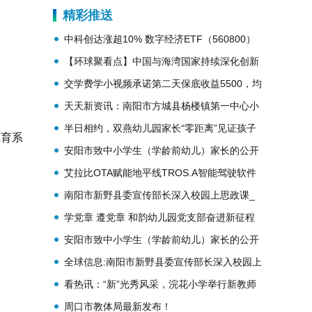
精彩推送
中科创达涨超10% 数字经济ETF（560800）
快速上涨|全球通讯
【环球聚看点】中国与海湾国家持续深化创新
科技合作
交学费学小视频承诺第二天保底收益5500，均
无达到|环球播资讯
天天新资讯：南阳市方城县杨楼镇第一中心小
学举行支教教师欢送活动
半日相约，双燕幼儿园家长“零距离”见证孩子
教育系
成长！
安阳市致中小学生（学龄前幼儿）家长的公开
信
艾拉比OTA赋能地平线TROS.A智能驾驶软件
生态持续进化
南阳市新野县委宣传部长深入校园上思政课_
世界时讯
学党章 遵党章 和韵幼儿园党支部奋进新征程
快看点
安阳市致中小学生（学龄前幼儿）家长的公开
动
信|热点评
全球信息:南阳市新野县委宣传部长深入校园上
思政课
看热讯：“新”光秀风采，浣花小学举行新教师
才艺展示暨期末总结会
周口市教体局最新发布！