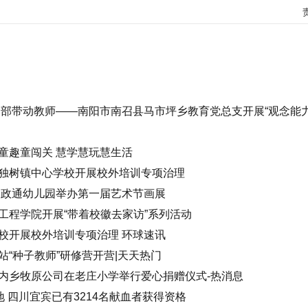
支部带动教师——南阳市南召县马市坪乡教育党总支开展“观念能
童趣童闯关 慧学慧玩慧生活
独树镇中心学校开展校外培训专项治理
 政通幼儿园举办第一届艺术节画展
工程学院开展“带着校徽去家访”系列活动
校开展校外培训专项治理 环球速讯
“种子教师”研修营开营|天天热门
内乡牧原公司在老庄小学举行爱心捐赠仪式-热消息
地 四川宜宾已有3214名献血者获得资格