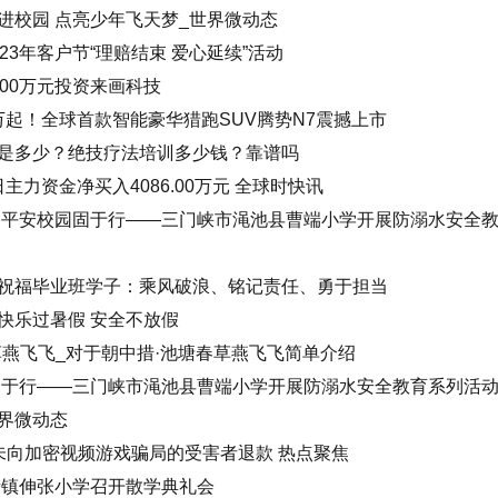
进校园 点亮少年飞天梦_世界微动态
23年客户节“理赔结束 爱心延续”活动
00万元投资来画科技
8万起！全球首款智能豪华猎跑SUV腾势N7震撼上市
是多少？绝技疗法培训多少钱？靠谱吗
日主力资金净买入4086.00万元 全球时快讯
 平安校园固于行——三门峡市渑池县曹端小学开展防溺水安全
祝福毕业班学子：乘风破浪、铭记责任、勇于担当
快乐过暑假 安全不放假
草燕飞飞_对于朝中措·池塘春草燕飞飞简单介绍
固于行——三门峡市渑池县曹端小学开展防溺水安全教育系列活
世界微动态
ul) 仍未向加密视频游戏骗局的受害者退款 热点聚焦
街镇伸张小学召开散学典礼会