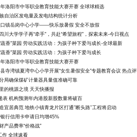
3年洛阳市中等职业教育技能大赛开赛 全球球精选
夏回族自治区发电量及发电结构统计分析
山口镇岳岗中心小学——快乐放暑假 安全不放假
川大学学子再“牵手”，共赴“希望旅程”，探索未来-今日视点
蔬香”菜园 劳动实践活动：为孩子种下爱与成长-全球最新
“蔬香”菜园 劳动实践活动：为孩子种下爱与成长
23年洛阳市中等职业教育技能大赛开赛
县寺湾镇夏湾中心小学开展“女生暑假安全”专题教育会议 热点评
分局确保煤矿计量器具量值准确可靠
里的桃源之境 天天快播报
港递表 机构预测年内港股新股数量将破百
造宜居典范 地铁小镇青龙片区打通"断头路"工程将启动
银行信用卡申请日均增45%
产品费率“价格战”
工作 全球速看