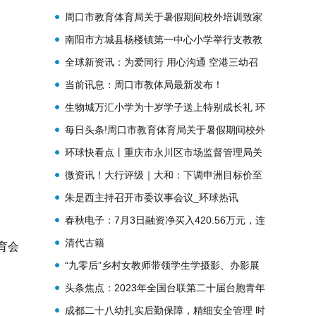
周口市教育体育局关于暑假期间校外培训致家
长的一封信
南阳市方城县杨楼镇第一中心小学举行支教教
师欢送活动 每日速读
全球新资讯：为爱同行 用心沟通 空港三幼召
开期末班级家长会
当前讯息：周口市教体局最新发布！
生物城万汇小学为十岁学子送上特别成长礼 环
球速讯
每日头条!周口市教育体育局关于暑假期间校外
培训致家长的一封信
环球快看点丨重庆市永川区市场监督管理局关
于不合格（问题）食品核查处置情况的通告
微资讯！大行评级｜大和：下调申洲目标价至
（2023第16期）
90港元 评级“买入”
朱是西主持召开市委议事会议_环球热讯
春秋电子：7月3日融资净买入420.56万元，连
续3日累计净买入1149.46万元
清代古籍
育会
“九零后”乡村女教师带领学生学摄影、办影展
——让孩子发现美好
头条焦点：2023年全国台联第二十届台胞青年
千人夏令营重庆分营开营
成都二十八幼扎实后勤保障，精细安全管理 时