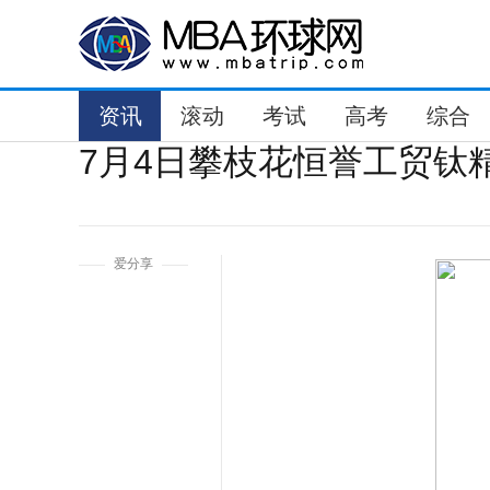
资讯
滚动
考试
高考
综合
7月4日攀枝花恒誉工贸钛
1
爱分享