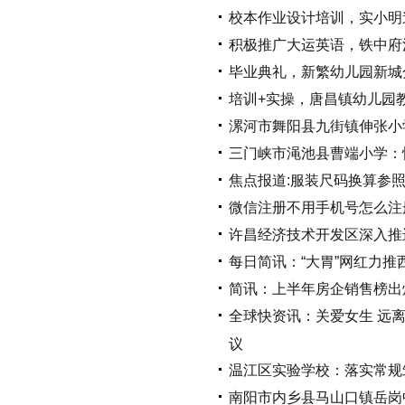
校本作业设计培训，实小明
积极推广大运英语，铁中府
毕业典礼，新繁幼儿园新城
培训+实操，唐昌镇幼儿园
漯河市舞阳县九街镇伸张小
三门峡市渑池县曹端小学：
焦点报道:服装尺码换算参
微信注册不用手机号怎么注册
许昌经济技术开发区深入推进
每日简讯：“大胃”网红力推
简讯：上半年房企销售榜出
全球快资讯：关爱女生 远
议
温江区实验学校：落实常规
南阳市内乡县马山口镇岳岗