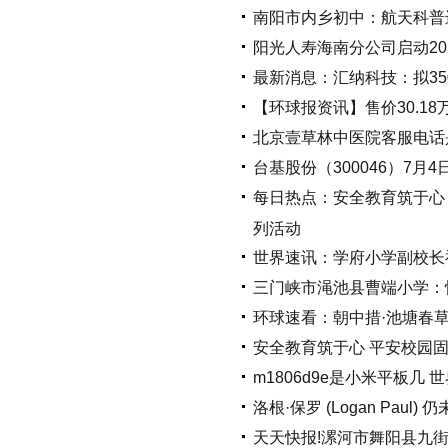
南阳市内乡初中：航天科普
阳光人寿海南分公司启动20
最新消息：汇纳科技：拟35
【环球报资讯】售价30.1
北京壹草林中医院客服电话
台基股份（300046）7月4
每日热点：安全教育筑于心
列活动
世界速讯：学府小学副校长
三门峡市渑池县曹端小学：
环球速看：朝中措·池塘春
安全教育筑于心 平安校园
m1806d9e是小米平板几 
洛根·保罗 (Logan Pa
天天快报!漯河市舞阳县九