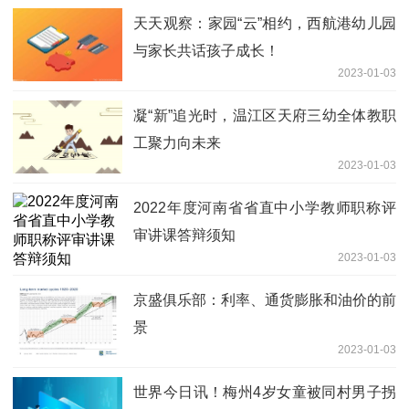
天天观察：家园“云”相约，西航港幼儿园
与家长共话孩子成长！
2023-01-03
凝“新”追光时，温江区天府三幼全体教职
工聚力向未来
2023-01-03
2022年度河南省省直中小学教师职称评
审讲课答辩须知
2023-01-03
京盛俱乐部：利率、通货膨胀和油价的前
景
2023-01-03
世界今日讯！梅州4岁女童被同村男子拐